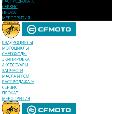
РАСПРОДАЖА %
СЕРВИС
ПРОКАТ
МЕРОПРИТИЯ
КВАДРОЦИКЛЫ
МОТОЦИКЛЫ
СНЕГОХОДЫ
ЭКИПИРОВКА
АКСЕССУАРЫ
ЗАПЧАСТИ
МАСЛА И ГСМ
РАСПРОДАЖА %
СЕРВИС
ПРОКАТ
МЕРОПРИТИЯ