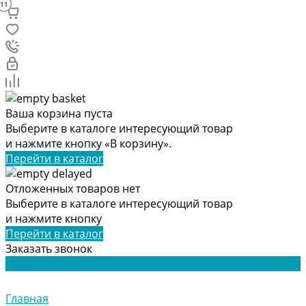
17
10
11
15
14
14
18
16
16
12
13
14
13
11
11
7
5
8
1
9
4
3
2
6
Ваша корзина пуста
Выберите в каталоге интересующий товар
и нажмите кнопку «В корзину».
Перейти в каталог
Отложенных товаров нет
Выберите в каталоге интересующий товар
и нажмите кнопку
Перейти в каталог
Заказать звонок
Главная