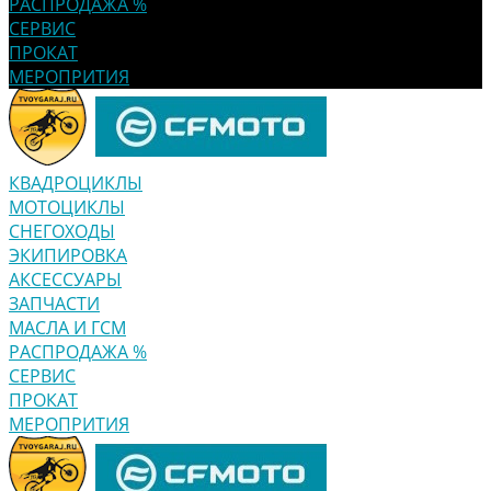
РАСПРОДАЖА %
СЕРВИС
ПРОКАТ
МЕРОПРИТИЯ
КВАДРОЦИКЛЫ
МОТОЦИКЛЫ
СНЕГОХОДЫ
ЭКИПИРОВКА
АКСЕССУАРЫ
ЗАПЧАСТИ
МАСЛА И ГСМ
РАСПРОДАЖА %
СЕРВИС
ПРОКАТ
МЕРОПРИТИЯ