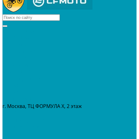
КВАДРОЦИКЛЫ
МОТОЦИКЛЫ
СНЕГОХОДЫ
ЭКИПИРОВКА
АКСЕССУАРЫ
ЗАПЧАСТИ
МАСЛА И ГСМ
РАСПРОДАЖА %
СЕРВИС
ПРОКАТ
МЕРОПРИТИЯ
г. Москва, ТЦ ФОРМУЛА Х, 2 этаж
+7 (495) 642-43-03
info@tvoygaraj.ru
Личный кабинет
Корзина