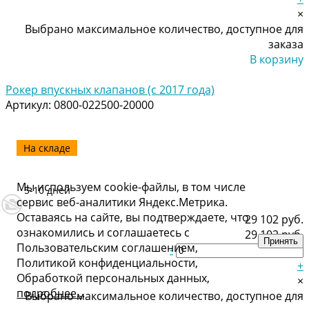
×
Выбрано максимальное количество, доступное для
заказа
В корзину
Добавлено
Рокер впускных клапанов (с 2017 года)
Артикул:
0800-022500-20000
На складе
Мы используем cookie-файлы, в том числе
5-10 дней
сервис веб-аналитики Яндекс.Метрика.
Оставаясь на сайте, вы подтверждаете, что
29 102 руб.
ознакомились и соглашаетесь с
29 102 руб.
Принять
Пользовательским соглашением,
-
Политикой конфиденциальности,
+
Обработкой персональных данных,
×
подробнее..
.
Выбрано максимальное количество, доступное для