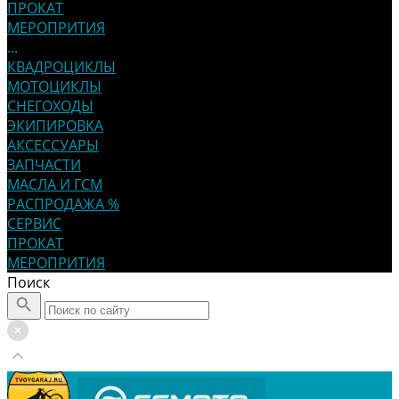
ПРОКАТ
МЕРОПРИТИЯ
...
КВАДРОЦИКЛЫ
МОТОЦИКЛЫ
СНЕГОХОДЫ
ЭКИПИРОВКА
АКСЕССУАРЫ
ЗАПЧАСТИ
МАСЛА И ГСМ
РАСПРОДАЖА %
СЕРВИС
ПРОКАТ
МЕРОПРИТИЯ
Поиск