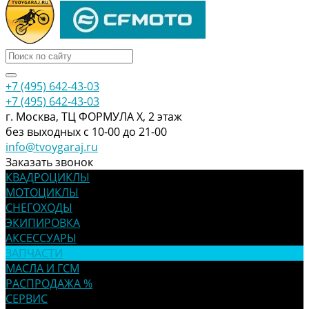
+7 (495) 642-43-03
+7 (495) 642-43-03
г. Москва, ТЦ ФОРМУЛА Х, 2 этаж
без выходных с 10-00 до 21-00
info@tvoygaraj.ru
Заказать звонок
КВАДРОЦИКЛЫ
МОТОЦИКЛЫ
СНЕГОХОДЫ
ЭКИПИРОВКА
АКСЕССУАРЫ
ЗАПЧАСТИ
МАСЛА И ГСМ
РАСПРОДАЖА %
СЕРВИС