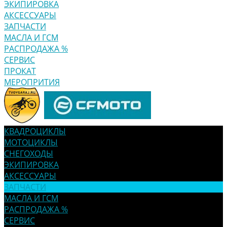
ЭКИПИРОВКА
АКСЕССУАРЫ
ЗАПЧАСТИ
МАСЛА И ГСМ
РАСПРОДАЖА %
СЕРВИС
ПРОКАТ
МЕРОПРИТИЯ
КВАДРОЦИКЛЫ
МОТОЦИКЛЫ
СНЕГОХОДЫ
ЭКИПИРОВКА
АКСЕССУАРЫ
ЗАПЧАСТИ
МАСЛА И ГСМ
РАСПРОДАЖА %
СЕРВИС