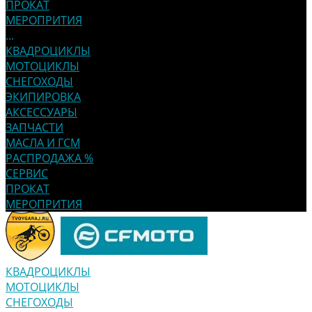
ПРОКАТ
МЕРОПРИТИЯ
...
КВАДРОЦИКЛЫ
МОТОЦИКЛЫ
СНЕГОХОДЫ
ЭКИПИРОВКА
АКСЕССУАРЫ
ЗАПЧАСТИ
МАСЛА И ГСМ
РАСПРОДАЖА %
СЕРВИС
ПРОКАТ
МЕРОПРИТИЯ
КВАДРОЦИКЛЫ
МОТОЦИКЛЫ
СНЕГОХОДЫ