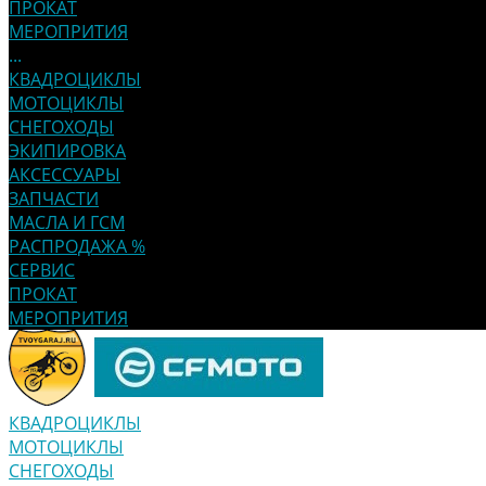
ПРОКАТ
МЕРОПРИТИЯ
...
КВАДРОЦИКЛЫ
МОТОЦИКЛЫ
СНЕГОХОДЫ
ЭКИПИРОВКА
АКСЕССУАРЫ
ЗАПЧАСТИ
МАСЛА И ГСМ
РАСПРОДАЖА %
СЕРВИС
ПРОКАТ
МЕРОПРИТИЯ
КВАДРОЦИКЛЫ
МОТОЦИКЛЫ
СНЕГОХОДЫ