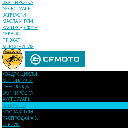
ЭКИПИРОВКА
АКСЕССУАРЫ
ЗАПЧАСТИ
МАСЛА И ГСМ
РАСПРОДАЖА %
СЕРВИС
ПРОКАТ
МЕРОПРИТИЯ
КВАДРОЦИКЛЫ
МОТОЦИКЛЫ
СНЕГОХОДЫ
ЭКИПИРОВКА
АКСЕССУАРЫ
ЗАПЧАСТИ
МАСЛА И ГСМ
РАСПРОДАЖА %
СЕРВИС