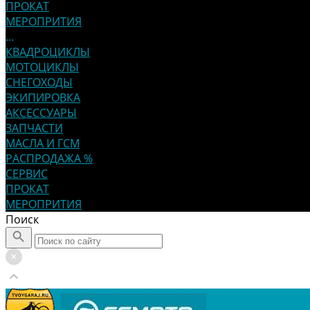
ПРОКАТ
МЕРОПРИТИЯ
...
КВАДРОЦИКЛЫ
МОТОЦИКЛЫ
СНЕГОХОДЫ
ЭКИПИРОВКА
АКСЕССУАРЫ
ЗАПЧАСТИ
МАСЛА И ГСМ
РАСПРОДАЖА %
СЕРВИС
ПРОКАТ
МЕРОПРИТИЯ
Поиск