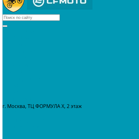
КВАДРОЦИКЛЫ
МОТОЦИКЛЫ
СНЕГОХОДЫ
ЭКИПИРОВКА
АКСЕССУАРЫ
ЗАПЧАСТИ
МАСЛА И ГСМ
РАСПРОДАЖА %
СЕРВИС
ПРОКАТ
МЕРОПРИТИЯ
г. Москва, ТЦ ФОРМУЛА Х, 2 этаж
+7 (495) 642-43-03
info@tvoygaraj.ru
Личный кабинет
Корзина