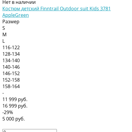
Нет в наличии
Коcтюм детский Finntrail Outdoor suit Kids 3781
AppleGreen
Размер
S
M
L
116-122
128-134
134-140
140-146
146-152
152-158
158-164
-
11 999 руб.
16 999 руб.
-29%
5 000 руб.