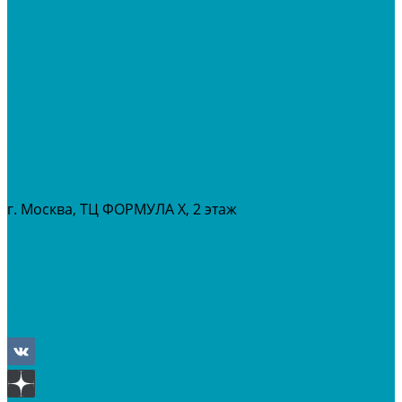
МОТОЦИКЛЫ
СНЕГОХОДЫ
ЭКИПИРОВКА
АКСЕССУАРЫ
ЗАПЧАСТИ
МАСЛА И ГСМ
РАСПРОДАЖА %
СЕРВИС
ПРОКАТ
МЕРОПРИТИЯ
г. Москва, ТЦ ФОРМУЛА Х, 2 этаж
+7 (495) 642-43-03
info@tvoygaraj.ru
Личный кабинет
Корзина
Отложенные
Сравнение товаров