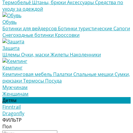
Термобельё
Штаны, брюки
Аксессуары
Средства по
уходу за одеждой
Обувь
Ботинки для вейдерсов
Ботинки туристические
Сапоги
Снегоходные ботинки
Кроссовки
Защита
Шлемы
Очки, маски
Жилеты
Наколенники
Кемпинг
Кемпинговая мебель
Палатки
Спальные мешки
Сумки,
рюкзаки
Термосы
Посуда
Мужчинам
Женщинам
Детям
Finntrail
Dragonfly
ФИЛЬТР
Пол