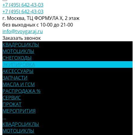
+7 (495) 642-43-03
+7 (495) 642-43-03
г. Москва, ТЦ ФОРМУЛА Х, 2 этаж
без выходных с 10-00 до 21-00
info@tvoygaraj.ru
Заказать звонок
КВАДРОЦИКЛЫ
МОТОЦИКЛЫ
СНЕГОХОДЫ
ЭКИПИРОВКА
АКСЕССУАРЫ
ЗАПЧАСТИ
МАСЛА И ГСМ
РАСПРОДАЖА %
СЕРВИС
ПРОКАТ
МЕРОПРИТИЯ
...
КВАДРОЦИКЛЫ
МОТОЦИКЛЫ