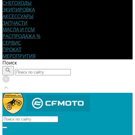
СНЕГОХОДЫ
ЭКИПИРОВКА
АКСЕССУАРЫ
ЗАПЧАСТИ
МАСЛА И ГСМ
РАСПРОДАЖА %
СЕРВИС
ПРОКАТ
МЕРОПРИТИЯ
Поиск
КВАДРОЦИКЛЫ