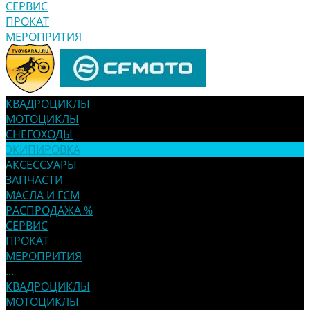
СЕРВИС
ПРОКАТ
МЕРОПРИТИЯ
КВАДРОЦИКЛЫ
МОТОЦИКЛЫ
СНЕГОХОДЫ
ЭКИПИРОВКА
АКСЕССУАРЫ
ЗАПЧАСТИ
МАСЛА И ГСМ
РАСПРОДАЖА %
СЕРВИС
ПРОКАТ
МЕРОПРИТИЯ
...
КВАДРОЦИКЛЫ
МОТОЦИКЛЫ