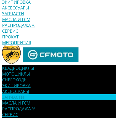
ЭКИПИРОВКА
АКСЕССУАРЫ
ЗАПЧАСТИ
МАСЛА И ГСМ
РАСПРОДАЖА %
СЕРВИС
ПРОКАТ
МЕРОПРИТИЯ
КВАДРОЦИКЛЫ
МОТОЦИКЛЫ
СНЕГОХОДЫ
ЭКИПИРОВКА
АКСЕССУАРЫ
ЗАПЧАСТИ
МАСЛА И ГСМ
РАСПРОДАЖА %
СЕРВИС