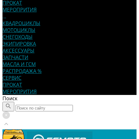
ПРОКАТ
МЕРОПРИТИЯ
...
КВАДРОЦИКЛЫ
МОТОЦИКЛЫ
СНЕГОХОДЫ
ЭКИПИРОВКА
АКСЕССУАРЫ
ЗАПЧАСТИ
МАСЛА И ГСМ
РАСПРОДАЖА %
СЕРВИС
ПРОКАТ
МЕРОПРИТИЯ
Поиск