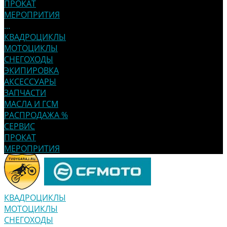
ПРОКАТ
МЕРОПРИТИЯ
...
КВАДРОЦИКЛЫ
МОТОЦИКЛЫ
СНЕГОХОДЫ
ЭКИПИРОВКА
АКСЕССУАРЫ
ЗАПЧАСТИ
МАСЛА И ГСМ
РАСПРОДАЖА %
СЕРВИС
ПРОКАТ
МЕРОПРИТИЯ
КВАДРОЦИКЛЫ
МОТОЦИКЛЫ
СНЕГОХОДЫ