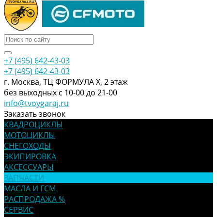
+7 (495) 642-43-03
+7 (495) 642-43-03
г. Москва, ТЦ ФОРМУЛА Х, 2 этаж
без выходных с 10-00 до 21-00
info@tvoygaraj.ru
Заказать звонок
КВАДРОЦИКЛЫ
МОТОЦИКЛЫ
СНЕГОХОДЫ
ЭКИПИРОВКА
АКСЕССУАРЫ
ЗАПЧАСТИ
МАСЛА И ГСМ
РАСПРОДАЖА %
СЕРВИС