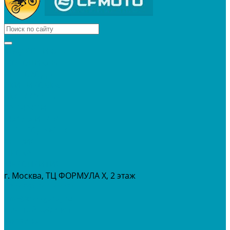
КВАДРОЦИКЛЫ
МОТОЦИКЛЫ
СНЕГОХОДЫ
ЭКИПИРОВКА
АКСЕССУАРЫ
ЗАПЧАСТИ
МАСЛА И ГСМ
РАСПРОДАЖА %
СЕРВИС
ПРОКАТ
МЕРОПРИТИЯ
г. Москва, ТЦ ФОРМУЛА Х, 2 этаж
+7 (495) 642-43-03
info@tvoygaraj.ru
Личный кабинет
Корзина